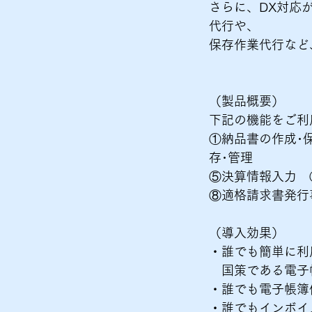
さらに、DX対応
代行や、​
保存作業代行など
（製品概要）​
下記の機能をご利
①納品書の作成･
存･管理 ​
⑤決算情報入力 
⑧適格請求書発行
（導入効果）​
・誰でも簡単に利
国策である電子帳
・誰でも電子帳簿
・誰でもインボイ