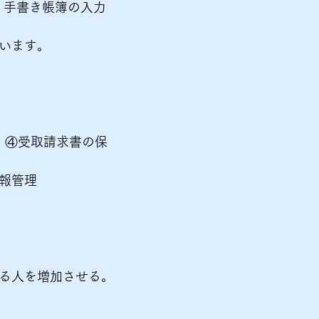
、手書き帳簿の入力
ます。​
 ④受取請求書の保
管理 ​
人を増加させる。​